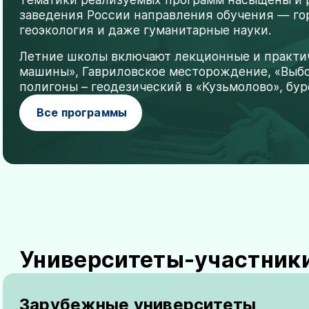
заведения России направления обучения — гор
геоэкология и даже гуманитарные науки.
Летние школы включают лекционные и практич
машины», Гавриловское месторождение, «Выбо
полигоны – геодезический в «Кузьмолово», бур
Все программы
Университеты-участник
Зарубежные университеты