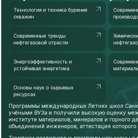
Технология и техника бурения
Современ
скважин
производ
Современные тренды
Химически
нефтегазовой отрасли
нефтегазо
Энергоэффективность и
Современ
устойчивая энергетика
материал
Основы наук о сырьевых
ресурсах
Программы международных Летних школ Санкт
учёными ВУЗа и получили высокую оценку ме
институте материалов, минералов и горного д
объединений инженеров, аттестация которого
Тематики реализуемых программ насыщены и р