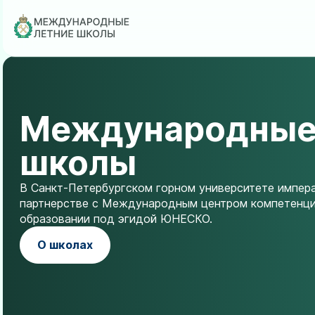
Перейти
к
основному
содержанию
Международные
школы
В Санкт-Петербургском горном университете импера
партнерстве с Международным центром компетенци
образовании под эгидой ЮНЕСКО.
О школах