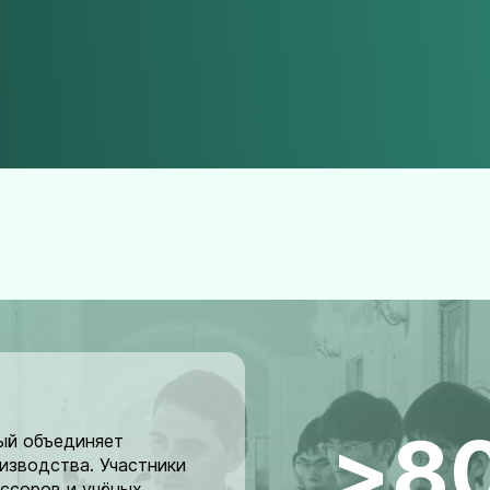
>8
ый объединяет
изводства. Участники
ссоров и учёных,