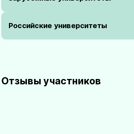
Российские университеты
Белорусский национальный технический
университет
(Беларусь)
Отзывы участников
Альметьевский государственный нефтяной
институт