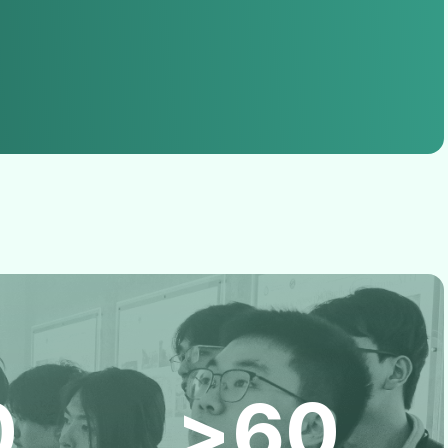
0
>60