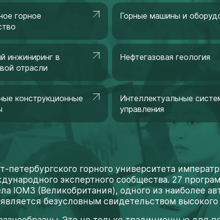
ное горное
Горные машины и оборуд
ство
й инжиниринг в
Нефтегазовая геология
вой отрасли
ные конструкционные
Интеллектуальные систе
ы
управления
-петербургского горного университета императр
ждународного экспертного сообщества. 27 прогр
ела IOM3 (Великобритания), одного из наиболее 
 является безусловным свидетельством высокого 
азнообразны. Это не только традиционные для пе